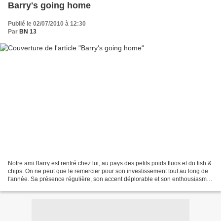
Barry's going home
Publié le 02/07/2010 à 12:30
Par
BN 13
Notre ami Barry est rentré chez lui, au pays des petits poids fluos et du fish &
chips. On ne peut que le remercier pour son investissement tout au long de
l'année. Sa présence régulière, son accent déplorable et son enthousiasme
ont rythmé toute la saison....