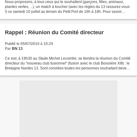
Nous proposons, à tous ceux qui le souhaitent (garçons, filles, animaux,
plantes vertes, ...), un match à toucher (avec les règles du 13 rassurez-vous
!) ce samedi 10 juillet au terrain du Petit Port de 16h à 18h. Pour savoir
combien on sera, merci de...
Rappel : Réunion du Comité directeur
Publié le 05/07/2010 à 10:25
Par
BN 13
Ce soir, à 19h30 au Stade Michel Lecointre, se tiendra la réunion du Comité
directeur du "nouveau club fusionnel" (fusion avec le club Boissière XIII) : le
Bretagne Nantes 13. Sont conviées toutes les personnes souhaitant devenir
dirigeant au club. Au...