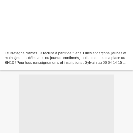
Le Bretagne Nantes 13 recrute à partir de 5 ans. Filles et garçons, jeunes et
moins jeunes, débutants ou joueurs confirmés, tout le monde a sa place au
BN13 ! Pour tous renseignements et inscriptions : Sylvain au 06 64 14 15 10
ou bnantes13@gmail.com