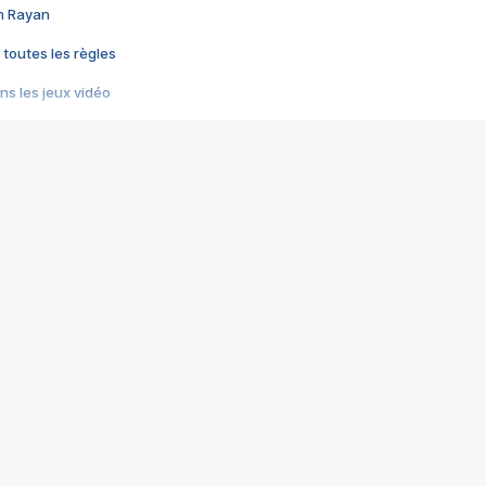
im Rayan
 toutes les règles
s les jeux vidéo
us choquant de Rockstar ? - Le scandale BULLY
e plus moche de Steam
du RÊVE tourne au CAUCHEMAR
pendant 8 heures
it… à tort
umiliés par un jeu vidéo
ire - Final Fantasy 8
ti un empire - Age of Empires
story DOFUS
tard, il crée l'un des pires jeux de tous les temps, MindsEye.