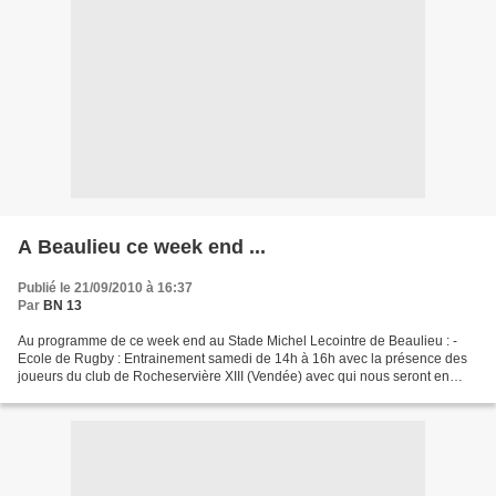
A Beaulieu ce week end ...
Publié le 21/09/2010 à 16:37
Par
BN 13
Au programme de ce week end au Stade Michel Lecointre de Beaulieu : -
Ecole de Rugby : Entrainement samedi de 14h à 16h avec la présence des
joueurs du club de Rocheservière XIII (Vendée) avec qui nous seront en
entente cette saison. - Minimes / Cadets...