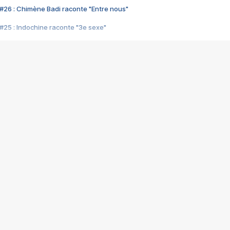
#26 : Chimène Badi raconte "Entre nous"
#25 : Indochine raconte "3e sexe"
#24 : Zaho raconte "C'est chelou"
#23 : Patrick Bruel raconte "Au café des délices"
#22 : Kyo raconte "Le chemin"
#21 : Nolwenn Leroy raconte "Cassé"
#20 : Patrick Hernandez raconte "Born to be alive"
#19 : Lorie raconte "Près de moi"
#18 : Michael Jones raconte "A nos actes manqués" (avec Jean-Jacque
#17 : Khaled raconte "Aïcha"
#16 : Corneille raconte "Parce qu'on vient de loin"
#15 : Indochine raconte "L'aventurier"