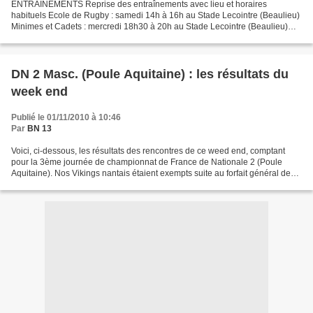
ENTRAINEMENTS Reprise des entraînements avec lieu et horaires
habituels Ecole de Rugby : samedi 14h à 16h au Stade Lecointre (Beaulieu)
Minimes et Cadets : mercredi 18h30 à 20h au Stade Lecointre (Beaulieu)
Loisirs : jeudi 20h à 22h au Stade Lecointre...
DN 2 Masc. (Poule Aquitaine) : les résultats du
week end
Publié le 01/11/2010 à 10:46
Par
BN 13
Voici, ci-dessous, les résultats des rencontres de ce weed end, comptant
pour la 3ème journée de championnat de France de Nationale 2 (Poule
Aquitaine). Nos Vikings nantais étaient exempts suite au forfait général de
Facture. A noter que la logique a...