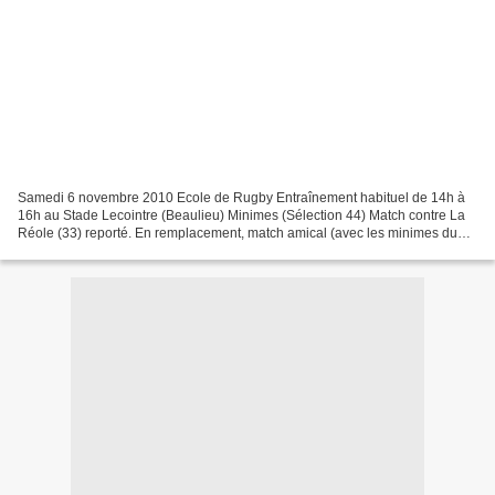
Samedi 6 novembre 2010 Ecole de Rugby Entraînement habituel de 14h à
16h au Stade Lecointre (Beaulieu) Minimes (Sélection 44) Match contre La
Réole (33) reporté. En remplacement, match amical (avec les minimes du
Clos Toreau, de Rocheservière, de Vertou...