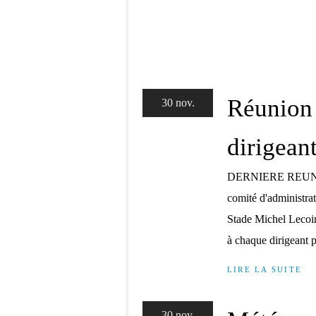
Réunion
30 nov.
dirigean
DERNIERE REUNION
comité d'administra
Stade Michel Lecoin
à chaque dirigeant p
LIRE LA SUITE
30 nov.