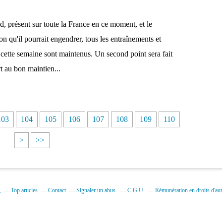
d, présent sur toute la France en ce moment, et le
 qu'il pourrait engendrer, tous les entraînements et
cette semaine sont maintenus. Un second point sera fait
rt au bon maintien...
1
1
1
1
1
1
1
1
2
103
104
105
106
107
108
109
110
2
3
4
5
6
7
8
9
0
>
>>
0
0
0
0
0
0
0
0
0
g
Top articles
Contact
Signaler un abus
C.G.U.
Rémunération en droits d'aut