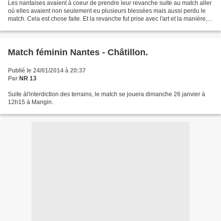
Les nantaises avaient à coeur de prendre leur revanche suite au match aller
où elles avaient non seulement eu plusieurs blessées mais aussi perdu le
match. Cela est chose faite. Et la revanche fut prise avec l'art et la manière,
les Nantaises ne concèdant...
Match féminin Nantes - Châtillon.
Publié le 24/01/2014 à 20:37
Par
NR 13
Suite àl'interdiction des terrains, le match se jouera dimanche 26 janvier à
12h15 à Mangin.