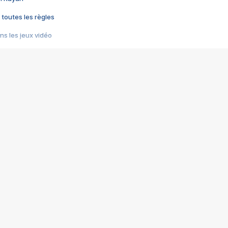
 toutes les règles
s les jeux vidéo
us choquant de Rockstar ? - Le scandale BULLY
e plus moche de Steam
du RÊVE tourne au CAUCHEMAR
pendant 8 heures
it… à tort
umiliés par un jeu vidéo
ire - Final Fantasy 8
ti un empire - Age of Empires
story DOFUS
tard, il crée l'un des pires jeux de tous les temps, MindsEye.