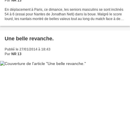
Par
NR 13
En déplacement à Paris, ce dimance, les seniors masculins se sont inclinés
54 à 6 (essai pour Nantes de Jonathan Neti) dans la boue. Malgré le score
lourd, les nantais montré de belles valeus tout au long du match face à de
solides parisiens. En proie...
Une belle revanche.
Publié le 27/01/2014 à 18:43
Par
NR 13