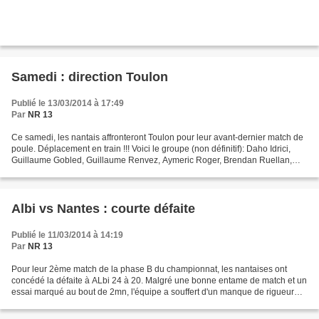
Samedi : direction Toulon
Publié le 13/03/2014 à 17:49
Par
NR 13
Ce samedi, les nantais affronteront Toulon pour leur avant-dernier match de
poule. Déplacement en train !!! Voici le groupe (non définitif): Daho Idrici,
Guillaume Gobled, Guillaume Renvez, Aymeric Roger, Brendan Ruellan,
Yohann Nael, Steven Blaque, Sylvain...
Albi vs Nantes : courte défaite
Publié le 11/03/2014 à 14:19
Par
NR 13
Pour leur 2ème match de la phase B du championnat, les nantaises ont
concédé la défaite à ALbi 24 à 20. Malgré une bonne entame de match et un
essai marqué au bout de 2mn, l'équipe a souffert d'un manque de rigueur
défensive et de la chaleur ! Il faudra...