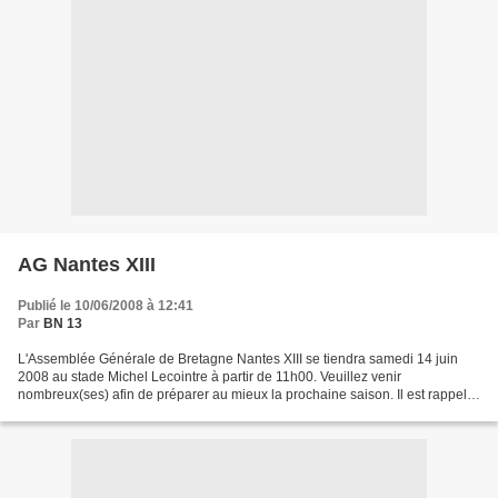
AG Nantes XIII
Publié le 10/06/2008 à 12:41
Par
BN 13
L'Assemblée Générale de Bretagne Nantes XIII se tiendra samedi 14 juin
2008 au stade Michel Lecointre à partir de 11h00. Veuillez venir
nombreux(ses) afin de préparer au mieux la prochaine saison. Il est rappeler
que de nombreux postes sont à pourvoir,veuillez...