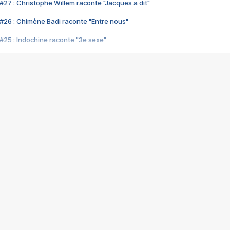
#27 : Christophe Willem raconte "Jacques a dit"
#26 : Chimène Badi raconte "Entre nous"
#25 : Indochine raconte "3e sexe"
#24 : Zaho raconte "C'est chelou"
#23 : Patrick Bruel raconte "Au café des délices"
#22 : Kyo raconte "Le chemin"
#21 : Nolwenn Leroy raconte "Cassé"
#20 : Patrick Hernandez raconte "Born to be alive"
#19 : Lorie raconte "Près de moi"
#18 : Michael Jones raconte "A nos actes manqués" (avec Jean-Jacque
#17 : Khaled raconte "Aïcha"
#16 : Corneille raconte "Parce qu'on vient de loin"
#15 : Indochine raconte "L'aventurier"