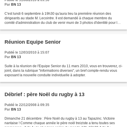
Publié le 31/08/2010 à 09:56
Par
BN 13
C'est lundi 6 septembre à 19h30 qu'aura lieu la première réunion des
dirigeants au stade M. Lecointre. Il est demandé à chaque membre du
comité d'administration du club de venir muni de 3 photos d'identité pour la
demande de licence. Rappel : toute personne...
Réunion Equipe Senior
Publié le 12/03/2010 à 15:07
Par
BN 13
Suite à la réunion de l'Equipe Senior du 11 mars 2010, vous en trouverez, ci-
joint, dans la rubrique "informations diverses", un bref compte-rendu vous
exposant la nouvelle conduite individuelle à adopter.
Débrief : père Noël du rugby à 13
Publié le 22/12/2008 à 09:35
Par
BN 13
Dimanche 21 décembre : Père Noël du rugby à 13 au Tapazinc. Victoire
nantaise ! Comme chaque année le père noël treiziste a tenu toutes ses