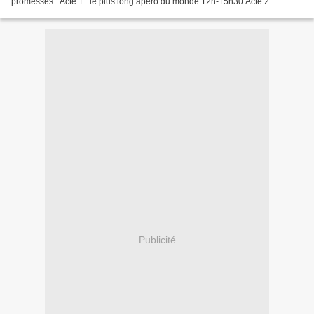
promesses . Acte 1 : le plus long apéro du monde 12h-15h30 Acte 2 :
nombreux spectacles et démonstrations : on...
Publicité