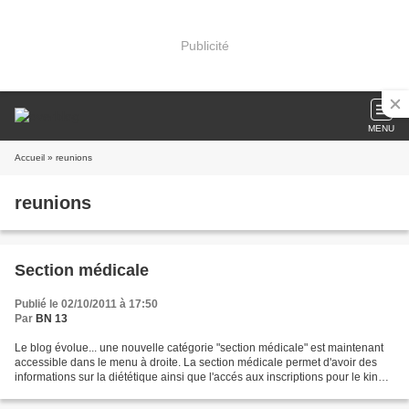
Publicité
MENU
Accueil
» reunions
reunions
Section médicale
Publié le 02/10/2011 à 17:50
Par
BN 13
Le blog évolue... une nouvelle catégorie "section médicale" est maintenant
accessible dans le menu à droite. La section médicale permet d'avoir des
informations sur la diététique ainsi que l'accés aux inscriptions pour le kiné.
Un podologue propose de...