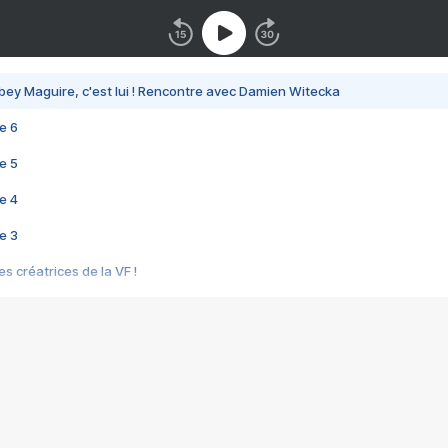
bey Maguire, c'est lui ! Rencontre avec Damien Witecka
e 6
e 5
e 4
e 3
s créatrices de la VF !
e 2
e 1
e Mektoub My Love arrive enfin ! Rencontre avec Shaïn Boumedine et Sal
i : après Toni en famille