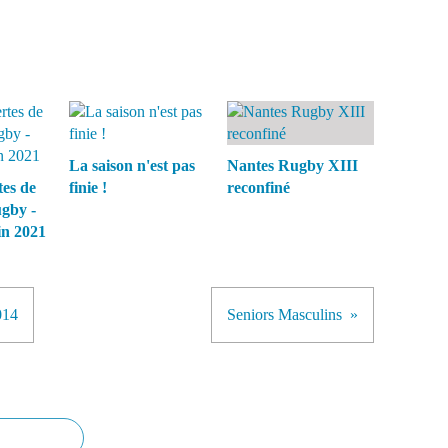
La saison n'est pas
Nantes Rugby XIII
tes de
finie !
reconfiné
ugby -
in 2021
014
Seniors Masculins