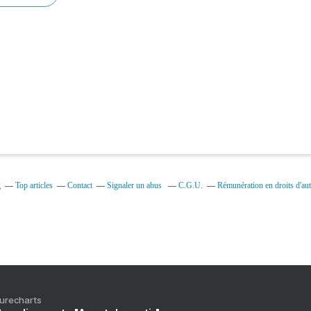
g
Top articles
Contact
Signaler un abus
C.G.U.
Rémunération en droits d'aut
Purecharts