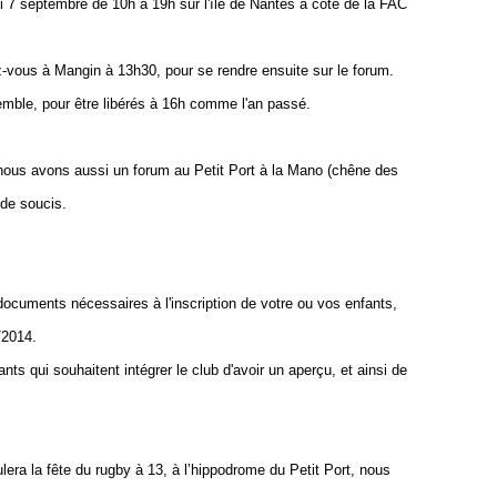
di 7 septembre de
10h à 19h sur l'île de Nantes à côté de la FAC
vous à Mangin à 13h30, pour se rendre ensuite sur le forum.
emble, pour être libérés à 16h comme l'an passé.
ous avons aussi un forum au Petit Port à la Mano (chêne des
 de soucis.
documents nécessaires à l'inscription de votre ou vos enfants,
/2014.
ts qui souhaitent intégrer le club d'avoir un aperçu, et ainsi de
ra la fête du rugby à 13, à l’hippodrome du Petit Port, nous