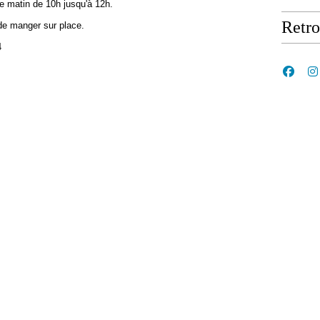
e matin de 10h jusqu'à 12h.
Retr
de manger sur place.
4