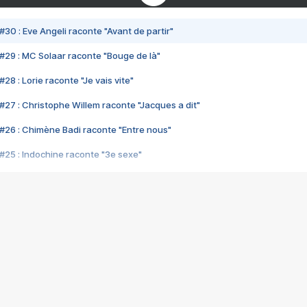
#30 : Eve Angeli raconte "Avant de partir"
#29 : MC Solaar raconte "Bouge de là"
28 : Lorie raconte "Je vais vite"
#27 : Christophe Willem raconte "Jacques a dit"
#26 : Chimène Badi raconte "Entre nous"
#25 : Indochine raconte "3e sexe"
#24 : Zaho raconte "C'est chelou"
#23 : Patrick Bruel raconte "Au café des délices"
#22 : Kyo raconte "Le chemin"
#21 : Nolwenn Leroy raconte "Cassé"
#20 : Patrick Hernandez raconte "Born to be alive"
#19 : Lorie raconte "Près de moi"