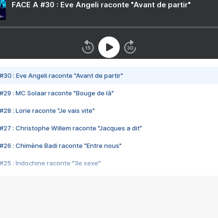
FACE A #30 : Eve Angeli raconte "Avant de partir"
#30 : Eve Angeli raconte "Avant de partir"
#29 : MC Solaar raconte "Bouge de là"
28 : Lorie raconte "Je vais vite"
#27 : Christophe Willem raconte "Jacques a dit"
#26 : Chimène Badi raconte "Entre nous"
#25 : Indochine raconte "3e sexe"
#24 : Zaho raconte "C'est chelou"
#23 : Patrick Bruel raconte "Au café des délices"
#22 : Kyo raconte "Le chemin"