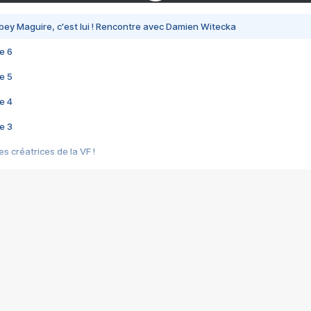
bey Maguire, c'est lui ! Rencontre avec Damien Witecka
e 6
e 5
e 4
e 3
s créatrices de la VF !
e 2
e 1
e Mektoub My Love arrive enfin ! Rencontre avec Shaïn Boumedine et Sal
i : après Toni en famille
elle réalise le bouleversant Dites lui que je l'aime
ais ! Rencontre autour de Vie privée de Rebecca Zlotowski