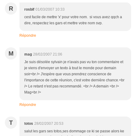
R
rosbif
01/03/2007 10:33
cest facile de mettre 'x' pour votre nom. si vous avez qqch a
dire, respectez les gars et mettre votre nom svp.
Répondre
M
mag
28/02/2007 21:06
Je suis désolée sylvain je n'avais pas vu ton commentaire et
je viens d'envoyer un texto à tout le monde pour demain
soir<br /> J'espère que vous prendrez conscience de
l'importance de cette réunion, c'est votre dernière chance.<br
/> Le retard n'est pas recommandé. <br /> A demain <br />
Mag<br />
Répondre
T
totos
28/02/2007 20:53
salut les gars ses totos,ses dommage ce ki se passe alors ke