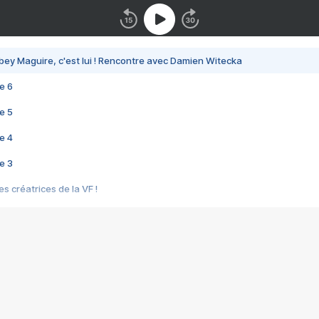
bey Maguire, c'est lui ! Rencontre avec Damien Witecka
e 6
e 5
e 4
e 3
s créatrices de la VF !
e 2
e 1
e Mektoub My Love arrive enfin ! Rencontre avec Shaïn Boumedine et Sal
i : après Toni en famille
elle réalise le bouleversant Dites lui que je l'aime