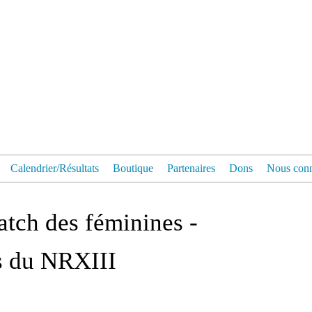
Calendrier/Résultats
Boutique
Partenaires
Dons
Nous conn
tch des féminines -
s du NRXIII