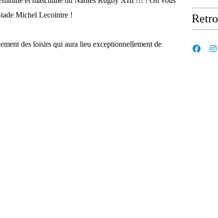
éminine et masculine du Nantes Rugby XIII !!! ! On vous
Stade Michel Lecointre !
Retr
ement des loisirs qui aura lieu exceptionnellement de