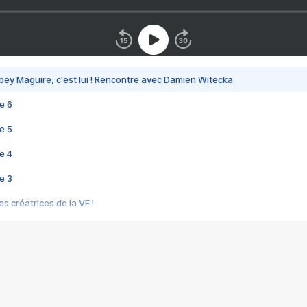
bey Maguire, c'est lui ! Rencontre avec Damien Witecka
e 6
e 5
e 4
e 3
s créatrices de la VF !
e 2
e 1
e Mektoub My Love arrive enfin ! Rencontre avec Shaïn Boumedine et Sal
i : après Toni en famille