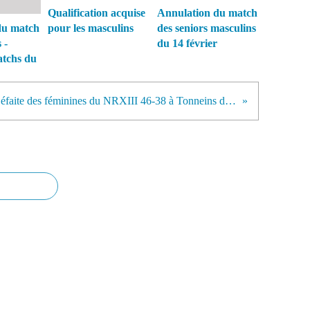
Qualification acquise
Annulation du match
du match
pour les masculins
des seniors masculins
 -
du 14 février
atchs du
Défaite des féminines du NRXIII 46-38 à Tonneins dimanche 25 janvier 2015, une victoire volée