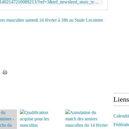
https://www.facebook.com/events/1402147210089213/?ref=3&ref_newsfeed_story_type=regular
Liens
Calendri
Fédérati