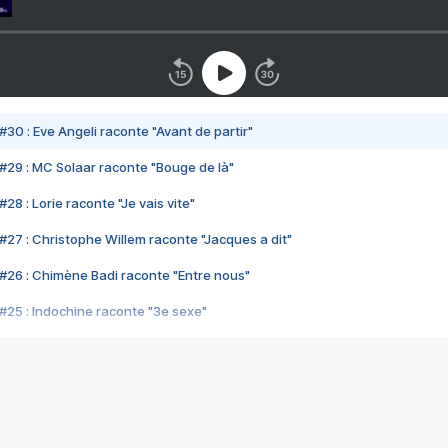
#30 : Eve Angeli raconte "Avant de partir"
#29 : MC Solaar raconte "Bouge de là"
28 : Lorie raconte "Je vais vite"
#27 : Christophe Willem raconte "Jacques a dit"
#26 : Chimène Badi raconte "Entre nous"
#25 : Indochine raconte "3e sexe"
#24 : Zaho raconte "C'est chelou"
#23 : Patrick Bruel raconte "Au café des délices"
#22 : Kyo raconte "Le chemin"