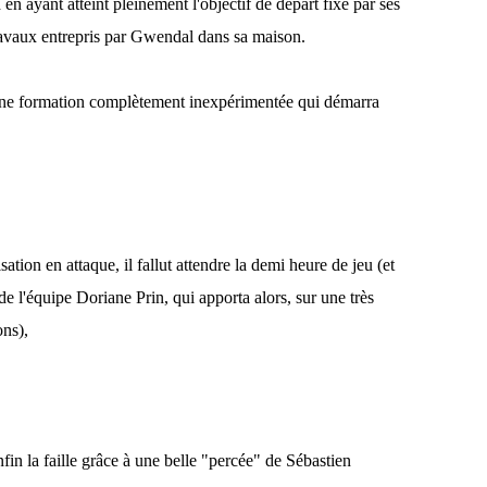
 en ayant atteint pleinement l'objectif de départ fixé par ses
ravaux entrepris par Gwendal dans sa maison.
st une formation complètement inexpérimentée qui démarra
tion en attaque, il fallut attendre la demi heure de jeu (et
de l'équipe Doriane Prin, qui apporta alors, sur une très
tions),
fin la faille grâce à une belle "percée" de Sébastien