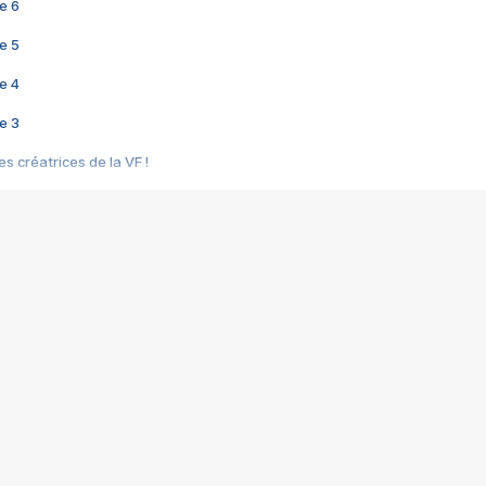
e 6
e 5
e 4
e 3
s créatrices de la VF !
e 2
e 1
e Mektoub My Love arrive enfin ! Rencontre avec Shaïn Boumedine et Sal
i : après Toni en famille
elle réalise le bouleversant Dites lui que je l'aime
ais ! Rencontre autour de Vie privée de Rebecca Zlotowski
 de Marguerite, Grave... Rencontre avec Ella Rumpf
 Les Rêveurs, un film intime sur la santé mentale