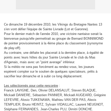
Ce dimanche 19 décembre 2010, les Vikings du Bretagne Nantes 13
s'en vont défier l'équipe de Sainte Livrade (Lot et Garonne).
Pour le dernier match de l'année 2010, une victoire nantaise serait la
bienvenue puisqu'elle permettrait au groupe de Bernard BONNIMOND
de pointer provisoirement à la 4ème place du classement (synonyme
de play-off).
Au contraire, une défaite les placerait à la dernière place, à égalité de
points avec leurs hôtes du jour Sainte Livrade et le club du Mas
d'Agenais, mais avec un "point average" inférieur.
Si la météo ne sera pas forcément au rendez-vous, les joueurs
espèrent compter sur le soutien de quelques spectateurs, prêts à
sacrifier leur dimanche et à subir ce long déplacement.
Les sélectionnés pour cette rencontre
:
Franck LAVIGNE, Den, Olivier DELANSALUT, Steven BLAQUE,
Mickaël DANIERE, Sébastien PANNIER, Mickaël AUGEARD, Grégoire
LEFEVRE, Alosio TUIKENAWA, Mathieu VAN DER PAS, Alexis
TEMPLIER, Bruno HEINTZ, Sylvain VIDAILLAC, Laurent NEUGNOT,
Stéphane FERNANDES, Jean-Charles PLU, Dimitri DONCHE.