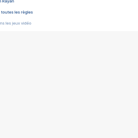
im Rayan
 toutes les règles
s les jeux vidéo
us choquant de Rockstar ? - Le scandale BULLY
e plus moche de Steam
du RÊVE tourne au CAUCHEMAR
pendant 8 heures
it… à tort
umiliés par un jeu vidéo
ire - Final Fantasy 8
ti un empire - Age of Empires
story DOFUS
tard, il crée l'un des pires jeux de tous les temps, MindsEye.