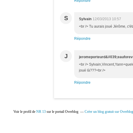
Répondre
S
Sylvain
12/03/2013 10:57
<br /> Tu aurais joué Jérôme, c'éta
Répondre
J
jeromeporteurd&#039;eauforev
<br /> Sylvain,Vincent,Yann+quelqu
joué là???<br />
Répondre
Voir le profil de
NR 13
sur le portail Overblog
Créer un blog gratuit sur Overblo