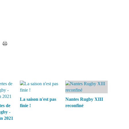
La saison n'est pas
Nantes Rugby XIII
tes de
finie !
reconfiné
ugby -
in 2021