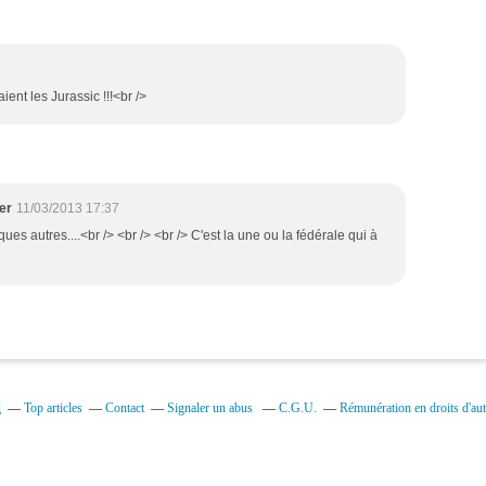
ient les Jurassic !!!<br />
er
11/03/2013 17:37
es autres....<br /> <br /> <br /> C'est la une ou la fédérale qui à
g
Top articles
Contact
Signaler un abus
C.G.U.
Rémunération en droits d'aut