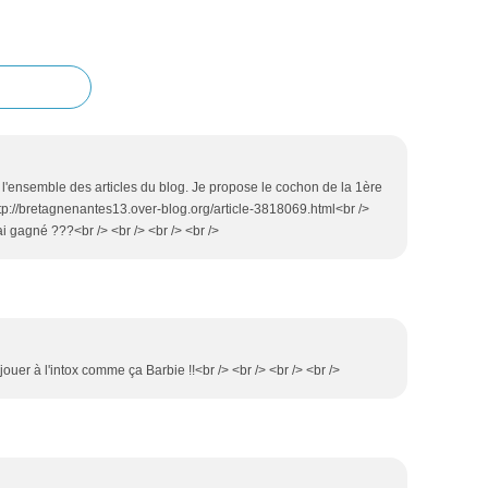
u l'ensemble des articles du blog. Je propose le cochon de la 1ère
ttp://bretagnenantes13.over-blog.org/article-3818069.html<br />
'ai gagné ???<br /> <br /> <br /> <br />
jouer à l'intox comme ça Barbie !!<br /> <br /> <br /> <br />