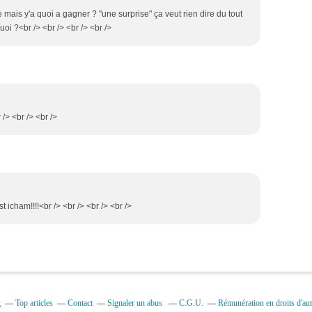
e mais y'a quoi a gagner ? "une surprise" ça veut rien dire du tout
quoi ?<br /> <br /> <br /> <br />
 /> <br /> <br />
t icham!!!!<br /> <br /> <br /> <br />
g
Top articles
Contact
Signaler un abus
C.G.U.
Rémunération en droits d'aut