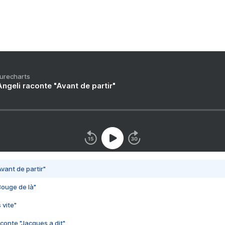
Purecharts
ngeli raconte "Avant de partir"
vant de partir"
Bouge de là"
 vite"
conte "Jacques a dit"