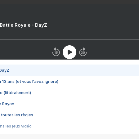
 Battle Royale - DayZ
 DayZ
 a 13 ans (et vous l'avez ignoré)
e (littéralement)
im Rayan
 toutes les règles
s les jeux vidéo
us choquant de Rockstar ? - Le scandale BULLY