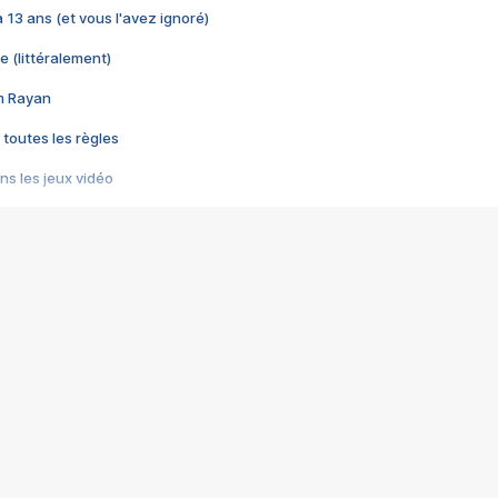
 a 13 ans (et vous l'avez ignoré)
e (littéralement)
im Rayan
 toutes les règles
s les jeux vidéo
us choquant de Rockstar ? - Le scandale BULLY
e plus moche de Steam
du RÊVE tourne au CAUCHEMAR
pendant 8 heures
it… à tort
umiliés par un jeu vidéo
ire - Final Fantasy 8