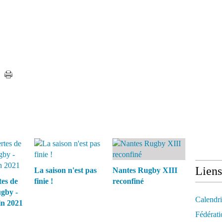
Liens
La saison n'est pas
Nantes Rugby XIII
tes de
finie !
reconfiné
ugby -
Calendri
in 2021
Fédérati