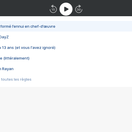
nsformé l’ennui en chef-d’œuvre
 DayZ
 a 13 ans (et vous l'avez ignoré)
e (littéralement)
im Rayan
 toutes les règles
s les jeux vidéo
us choquant de Rockstar ? - Le scandale BULLY
e plus moche de Steam
du RÊVE tourne au CAUCHEMAR