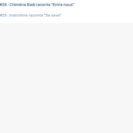
#26 : Chimène Badi raconte "Entre nous"
#25 : Indochine raconte "3e sexe"
#24 : Zaho raconte "C'est chelou"
#23 : Patrick Bruel raconte "Au café des délices"
#22 : Kyo raconte "Le chemin"
#21 : Nolwenn Leroy raconte "Cassé"
#20 : Patrick Hernandez raconte "Born to be alive"
#19 : Lorie raconte "Près de moi"
#18 : Michael Jones raconte "A nos actes manqués" (avec Jean-Jacque
#17 : Khaled raconte "Aïcha"
#16 : Corneille raconte "Parce qu'on vient de loin"
#15 : Indochine raconte "L'aventurier"
14 : Lorie raconte "Sur un air latino"