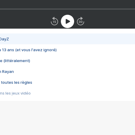
 DayZ
 a 13 ans (et vous l'avez ignoré)
e (littéralement)
im Rayan
 toutes les règles
s les jeux vidéo
us choquant de Rockstar ? - Le scandale BULLY
e plus moche de Steam
du RÊVE tourne au CAUCHEMAR