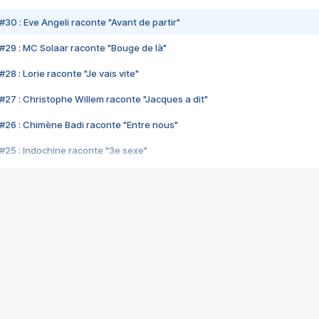
#30 : Eve Angeli raconte "Avant de partir"
#29 : MC Solaar raconte "Bouge de là"
28 : Lorie raconte "Je vais vite"
#27 : Christophe Willem raconte "Jacques a dit"
#26 : Chimène Badi raconte "Entre nous"
#25 : Indochine raconte "3e sexe"
#24 : Zaho raconte "C'est chelou"
#23 : Patrick Bruel raconte "Au café des délices"
#22 : Kyo raconte "Le chemin"
#21 : Nolwenn Leroy raconte "Cassé"
#20 : Patrick Hernandez raconte "Born to be alive"
#19 : Lorie raconte "Près de moi"