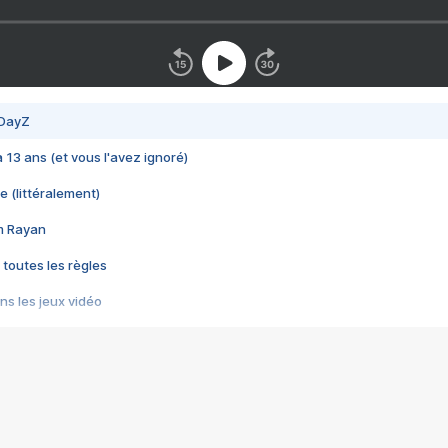
 DayZ
 a 13 ans (et vous l'avez ignoré)
e (littéralement)
im Rayan
 toutes les règles
s les jeux vidéo
us choquant de Rockstar ? - Le scandale BULLY
e plus moche de Steam
du RÊVE tourne au CAUCHEMAR
pendant 8 heures